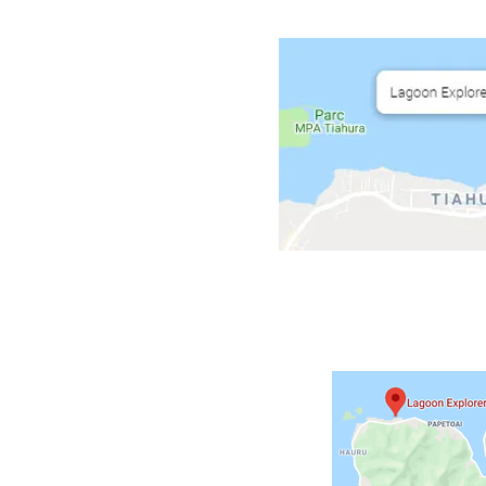
CCES
rsions :
ental Moorea
oz et Aquablue
r demande
enaires taxis
midi
21 15
.moorea@gmail.com