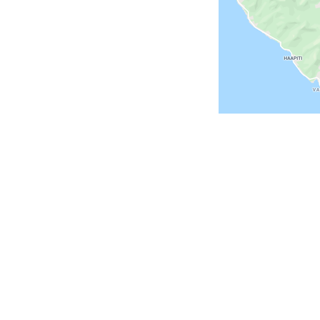
NT
 et Euros (€)