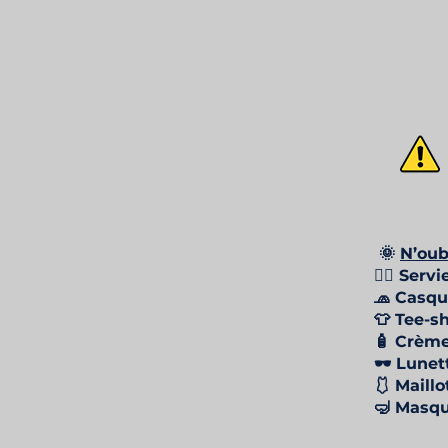
🌞
N’oub
🧖‍♂️ Serv
🧢 Casqu
👕 Tee-sh
🧴 Crème
🕶️ Lunet
🩱 Maillo
🤿 Masqu