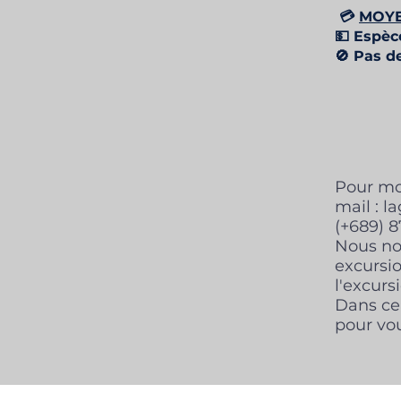
💳
MOYE
​💵 Espèc
🚫 Pas d
Pour mo
mail :
l
(+689) 8
Nous nou
excursio
l'excurs
Dans ce 
pour vo