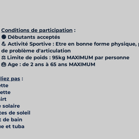
Conditions de participation
:
🟢 Débutants acceptés
💪 Activité Sportive : Etre en bonne forme physique,
de problème d'articulation
⚖️ Limite de poids : 95kg MAXIMUM par personne
🎂 Age : de 2 ans à 65 ans MAXIMUM
liez pas
:
iette
ette
irt
 solaire
tes de soleil
t de bain
e et tuba