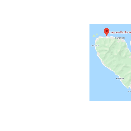
21 15
.moorea@gmail.com
NT
 et Euros (€)