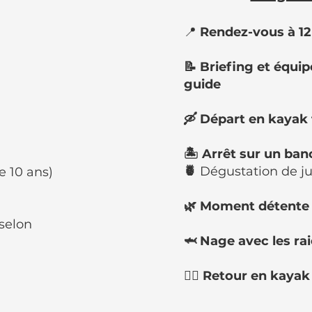
📍
Rendez-vous à 12h
📝 Briefing et équi
guide
🛶 Départ en kayak 
🏝️ Arrêt sur un ban
🍍
Dégustation de j
e 10 ans)
🌿 Moment détente 
(selon
🦈 Nage avec les rai
🚣‍♂️ Retour en kaya