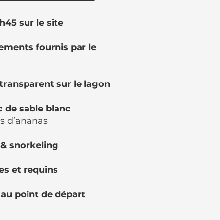
45 sur le site
pements fournis par le
transparent sur le lagon
c de sable blanc
us d’ananas
& snorkeling
es et requins
k au point de départ