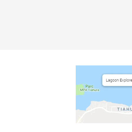
CCES
rsions :
ental Moorea
oz et Aquablue
r demande
enaires taxis
midi